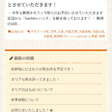
とさせていただきます！
・ 今年も舞洲ネモフィラ祭りのお手伝いさせていただきます
近辺から「hachiiro ハッチ」を解き放っております！ ・ 舞洲
の100…
お知らせ
ネモフィラ祭
,
万博
,
土産
,
大阪万博
,
大阪名物
,
大阪土産
,
大阪産
,
舞洲産フレッシュはちみつ
,
蜂蜜
,
養蜂
最新の投稿
休耕地にひまわりが咲き誇る予定です！
ダリアも咲き誇ってきました！
ダリアのはちみつについて
冬季休暇について
お待たせいたしました！🍯