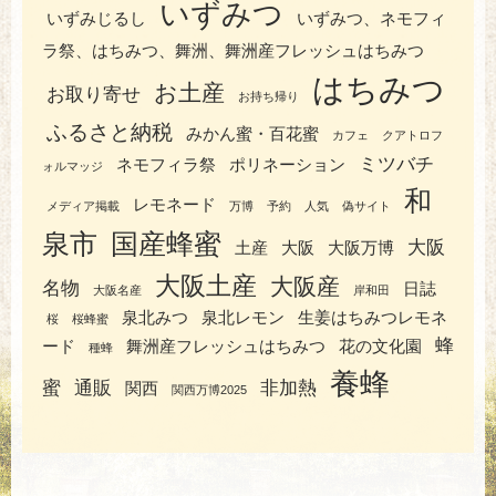
いずみつ
いずみじるし
いずみつ、ネモフィ
ラ祭、はちみつ、舞洲、舞洲産フレッシュはちみつ
はちみつ
お土産
お取り寄せ
お持ち帰り
ふるさと納税
みかん蜜・百花蜜
カフェ
クアトロフ
ミツバチ
ネモフィラ祭
ポリネーション
ォルマッジ
和
レモネード
メディア掲載
万博
予約
人気
偽サイト
泉市
国産蜂蜜
大阪
土産
大阪
大阪万博
大阪土産
大阪産
名物
日誌
大阪名産
岸和田
泉北みつ
泉北レモン
生姜はちみつレモネ
桜
桜蜂蜜
蜂
ード
舞洲産フレッシュはちみつ
花の文化園
種蜂
養蜂
蜜
通販
非加熱
関西
関西万博2025